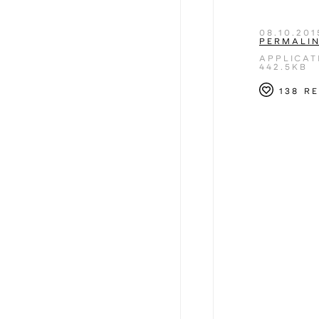
08.10.201
PERMALI
APPLICAT
442.5KB
138 R