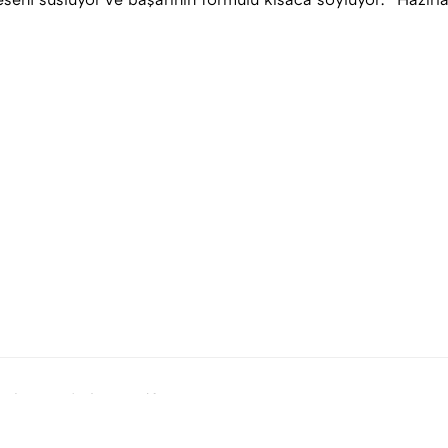
Akışı Haritalama.pdf