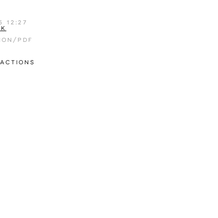
5 12:27
NK
ION/PDF
EACTIONS