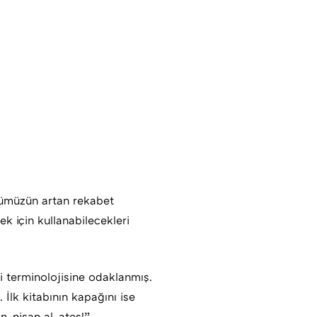
ünümüzün artan rekabet
ek için kullanabilecekleri
i terminolojisine odaklanmış.
 İlk kitabının kapağını ise
 nişan al, ateş!”.